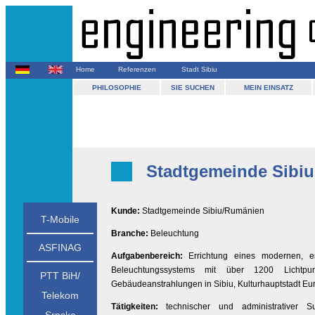
Home
Referenzen
Stadt Sibiu
PHILOSOPHIE
SIE SUCHEN
MEIN EINSATZ
Stadtgemeinde Sibiu
Kunde:
Stadtgemeinde Sibiu/Rumänien
T-Mobile
Branche:
Beleuchtung
ASFINAG
Aufgabenbereich:
Errichtung eines modernen, ene
Beleuchtungssystems mit über 1200 Lichtp
PTT BiH/
Gebäudeanstrahlungen in Sibiu, Kulturhauptstadt Eu
Telekom
Tätigkeiten:
technischer und administrativer S